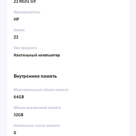
Z2 Mini G9
Производитель
HP
Серия
Z2
Тип продукта
Настольный компьютер
Внутренняя память
Максимальный объем памяти
64GB
Объем внутренней памяти
32GB
Свободные слоты памяти
0