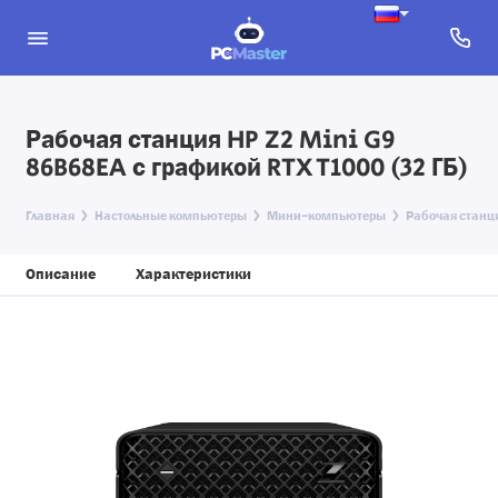
Рабочая станция HP Z2 Mini G9
86B68EA с графикой RTX T1000 (32 ГБ)
Главная
Настольные компьютеры
Мини-компьютеры
Рабочая станци
Описание
Характеристики