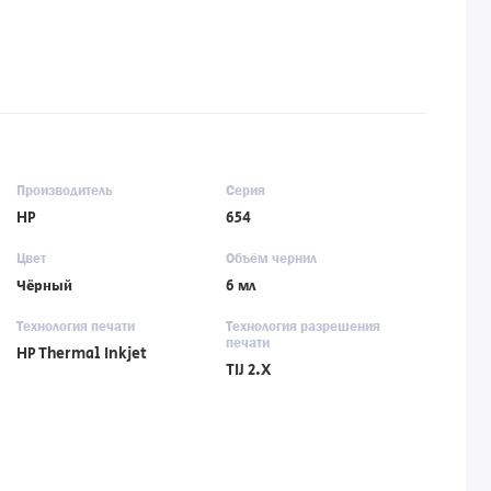
Производитель
Серия
HP
654
Цвет
Объём чернил
Чёрный
6 мл
Технология печати
Технология разрешения
печати
HP Thermal Inkjet
TIJ 2.X