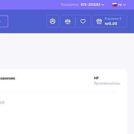
Поддержка
072-2331191
ru
Корзина
0
и
₪0.00
HP
равнение
Производитель
9UE