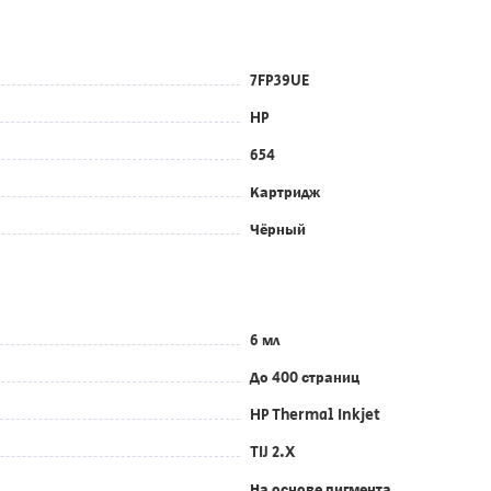
7FP39UE
HP
654
Картридж
Чёрный
6 мл
До 400 страниц
HP Thermal Inkjet
TIJ 2.X
На основе пигмента