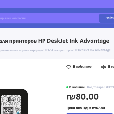
Найт
для принтеров HP DeskJet Ink Advantage
ригинальный черный картридж HP 654 для принтеров HP DeskJet Ink Advantage
В избранное
В с
В наличии
Код товара: 7FP3
₪80.00
Цена без НДС:
₪67.80