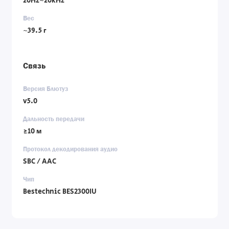
20Hz~20kHz
Вес
~39.5 г
Связь
Версия Блютуз
v5.0
Дальность передачи
≥10 м
Протокол декодирования аудио
SBC / AAC
Чип
Bestechnic BES2300IU