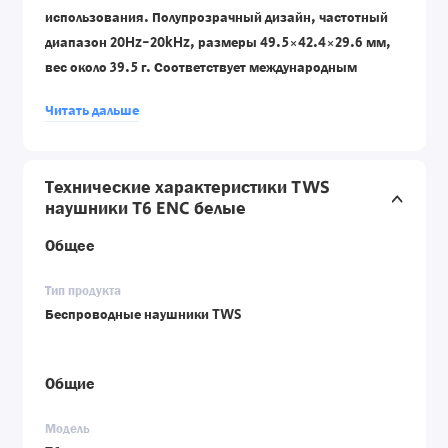
использования. Полупрозрачный дизайн, частотный
диапазон 20Hz-20kHz, размеры 49.5×42.4×29.6 мм,
вес около 39.5 г. Соответствует международным
стандартам CE, RoHS, FCC, EAC, TELEC, BQB, и отчету о
Читать дальше
тестировании UL62368.
Технические характеристики TWS
наушники T6 ENC белые
Общее
Тип продукта
Беспроводные наушники TWS
Общие
Модель