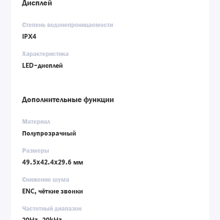
Дисплей
Степень водонепроницаемости
IPX4
Характеристика
LED-дисплей
Дополнительные функции
Материал
Полупрозрачный
Размеры
49.5x42.4x29.6 мм
Снижение шума
ENC, чёткие звонки
Частотный диапазон