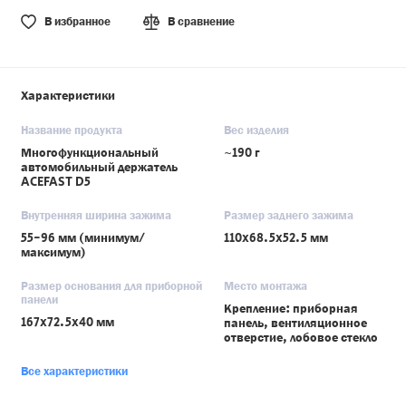
В избранное
В сравнение
Характеристики
Название продукта
Вес изделия
Многофункциональный
~190 г
автомобильный держатель
ACEFAST D5
Внутренняя ширина зажима
Размер заднего зажима
55-96 мм (минимум/
110x68.5x52.5 мм
максимум)
Размер основания для приборной
Место монтажа
панели
Крепление: приборная
167x72.5x40 мм
панель, вентиляционное
отверстие, лобовое стекло
Все характеристики