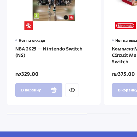
Нет на складе
Нет на скл
NBA 2K25 — Nintendo Switch
Комплект M
(NS)
Circuit Ma
Switch
₪329.00
₪375.00
В корзину
В корзин