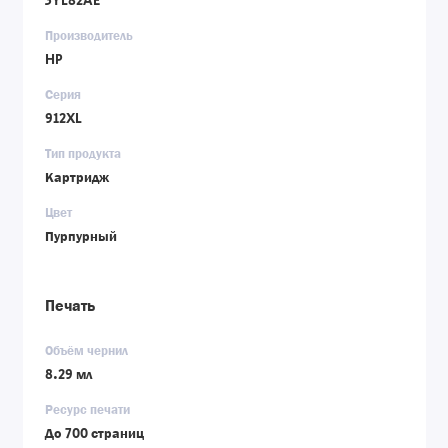
3YL82AE
Производитель
HP
Серия
912XL
Тип продукта
Картридж
Цвет
Пурпурный
Печать
Объём чернил
8.29 мл
Ресурс печати
До 700 страниц