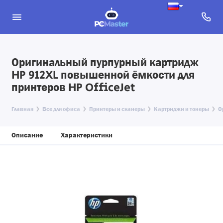
Оригинальный пурпурный картридж
HP 912XL повышенной ёмкости для
принтеров HP OfficeJet
Главная
Все для офиса
Принтеры и сканеры
Картриджи и тонеры
О
Описание
Характеристики