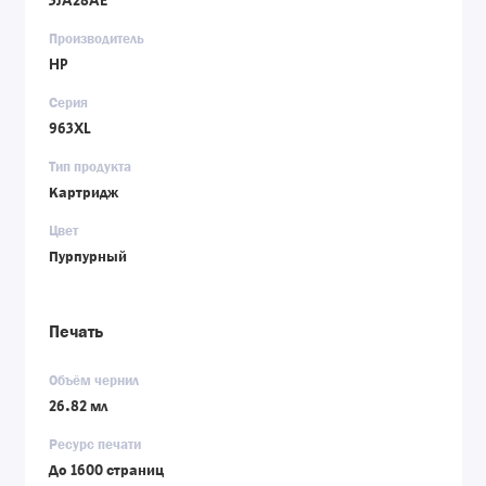
3JA28AE
Производитель
HP
Серия
963XL
Тип продукта
Картридж
Цвет
Пурпурный
Печать
Объём чернил
26.82 мл
Ресурс печати
До 1600 страниц