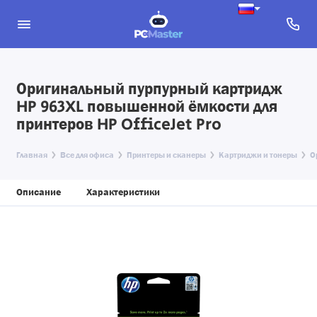
Оригинальный пурпурный картридж
HP 963XL повышенной ёмкости для
принтеров HP OfficeJet Pro
Главная
Все для офиса
Принтеры и сканеры
Картриджи и тонеры
О
Описание
Характеристики