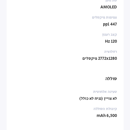
סוג מסך
AMOLED
צפיפות פיקסלים
447 ppi
קצב רענון
120 Hz
רזולוציה
2772x1280 פיקסלים
סוללה
טעינה אלחוטית
לא צויין (נניח לא כולל)
קיבולת הסוללה
6,500 mAh