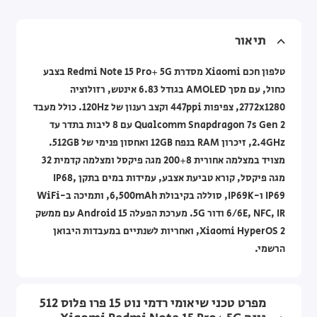
תיאור
טלפון חכם Xiaomi מסדרת Redmi Note 15 Pro+ 5G בצבע
כחול, עם מסך AMOLED בגודל 6.83 אינטש, רזולוציה
2772x1280, צפיפות 447ppi וקצב רענון של 120Hz. כולל מעבד
Qualcomm Snapdragon 7s Gen 2 עם 8 ליבות בתדר עד
2.4GHz, זיכרון RAM בנפח 12GB ואחסון פנימי של 512GB.
מצויד במצלמה אחורית 200+8 מגה פיקסל ומצלמה קדמית 32
מגה פיקסל, קורא טביעת אצבע, עמידות במים בתקן IP68,
IP69 ו-IP69K, סוללה בקיבולת 6,500mAh, ותמיכה ב-WiFi
6/6E, NFC, IR ודור 5G. מערכת הפעלה Android 15 עם ממשק
Xiaomi HyperOS 2, ואחריות לשנתיים במעבדות היבואן
הרשמי.
מפרט טכני שיאומי רדמי נוט 15 פרו פלוס 512