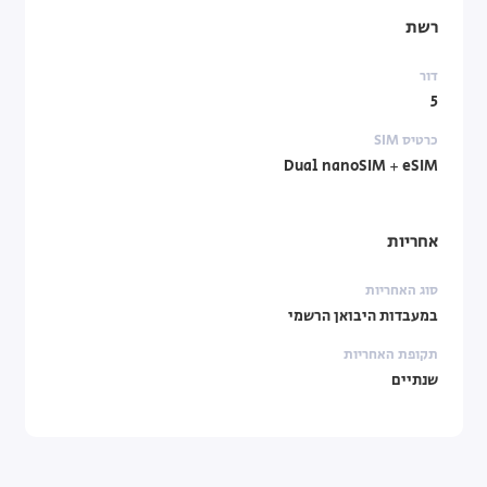
רשת
דור
5
כרטיס SIM
Dual nanoSIM + eSIM
אחריות
סוג האחריות
במעבדות היבואן הרשמי
תקופת האחריות
שנתיים