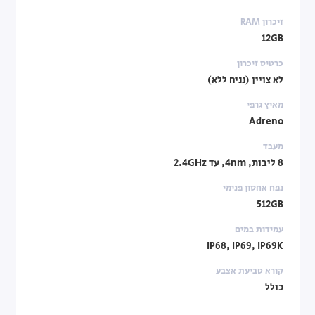
זיכרון RAM
12GB
כרטיס זיכרון
לא צויין (נניח ללא)
מאיץ גרפי
Adreno
מעבד
8 ליבות, 4nm, עד 2.4GHz
נפח אחסון פנימי
512GB
עמידות במים
IP68, IP69, IP69K
קורא טביעת אצבע
כולל