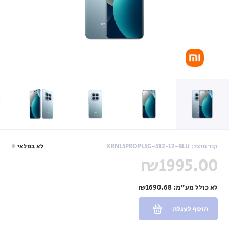
קוד מוצר: XRN15PROPL5G-512-12-BLU
לא במלאי
₪1995.00
לא כולל מע"מ:
₪1690.68
הוסף לעגלה