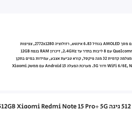
טלפון חכם Xiaomi מסדרת Redmi Note 15 Pro+ 5G בצבע שחור, עם מסך AMOLED בגודל 6.83 אינטש, רזולוציה 2772x1280, צפיפות
447ppi וקצב רענון של 120Hz. כולל מעבד Qualcomm Snapdragon 7s Gen 2 עם 8 ליבות בתדר עד 2.4GHz, זיכרון RAM בנפח 12GB
ואחסון פנימי של 512GB. מצויד במצלמה אחורית 200+8 מגה פיקסל ומצלמה קדמית 32 מגה פיקסל, קורא טביעת אצבע, עמידות במים בתקן
IP68, IP69 ו-IP69K, סוללה בקיבולת 6,500mAh, ותמיכה ב-WiFi 6/6E, NFC, IR ודור 5G. מערכת הפעלה Android 15 עם ממשק Xiaomi