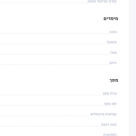
קורא טביעת אצבע
מימדים
גובה
משקל
עובי
רוחב
מסך
גודל מסך
סוג מסך
צפיפות פיקסלים
קצב רענון
רזולוציה