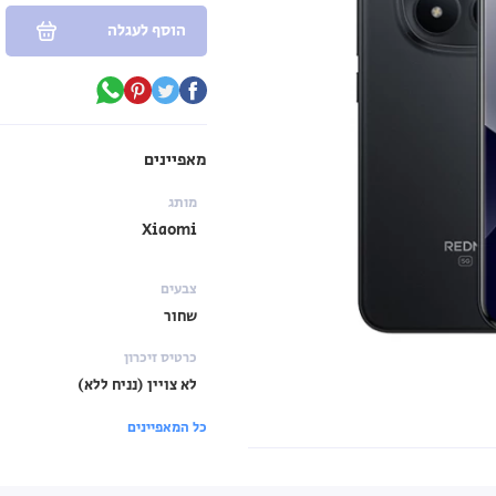
הוסף לעגלה
מאפיינים
מותג
Xiaomi
צבעים
שחור
כרטיס זיכרון
לא צויין (נניח ללא)
כל המאפיינים