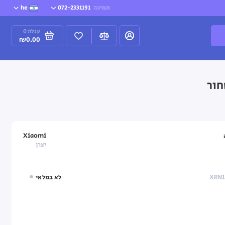
תמיכה
072-2331191
he
עגלה
0
₪0.00
Xiaomi
יצרן
לא במלאי