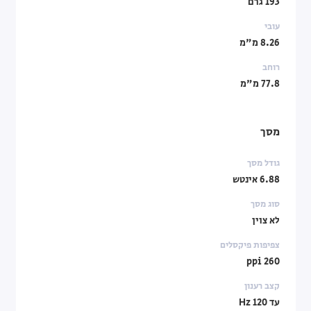
193 גרם
עובי
8.26 מ"מ
רוחב
77.8 מ"מ
מסך
גודל מסך
6.88 אינטש
סוג מסך
לא צוין
צפיפות פיקסלים
260 ppi
קצב רענון
עד 120 Hz