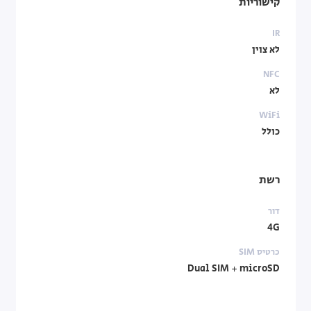
קישוריות
IR
לא צוין
NFC
לא
WiFi
כולל
רשת
דור
4G
כרטיס SIM
Dual SIM + microSD