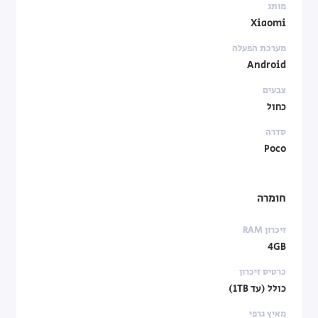
מותג
Xiaomi
מערכת הפעלה
Android
צבעים
כחול
סדרה
Poco
חומרה
זיכרון RAM
4GB
כרטיס זיכרון
כולל (עד 1TB)
מאיץ גרפי