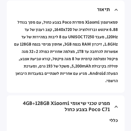
תיאור
סמארטפון Xiaomi מסדרת Poco בצבע כחול, עם מסך בגודל
6.88 אינטש וברזולוציה של 1640x720, קצב רענון של עד
120Hz, מעבד UNISOC T7250 עם 8 ליבות במהירות של עד
1.8GHz, זיכרון RAM בנפח 3GB, אחסון פנימי בנפח 128GB עם
אפשרות להרחבה עד 1TB, מצלמה אחורית כפולה 32+2 מגה
פיקסל ומצלמה קדמית של 8 מגה פיקסל, קורא טביעת אצבע,
סוללה בקיבולת 5,200mAh, משקל של 193 גרם, ומערכת
הפעלה Android. מגיע עם אחריות לשנתיים במעבדות היבואן
הרשמי.
מפרט טכני שיאומי 4GB+128GB Xiaomi
Poco C71 בצבע כחול
כללי