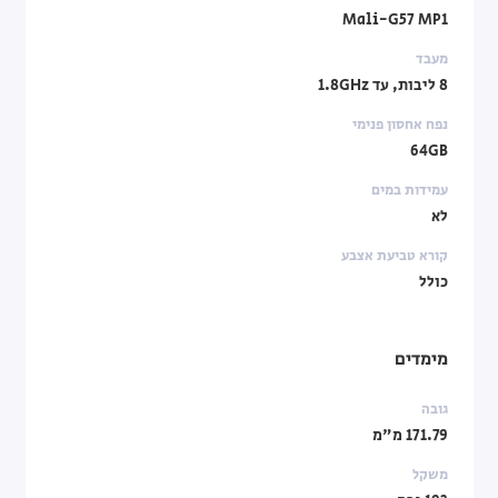
Mali-G57 MP1
מעבד
8 ליבות, עד 1.8GHz
נפח אחסון פנימי
64GB
עמידות במים
לא
קורא טביעת אצבע
כולל
מימדים
גובה
171.79 מ"מ
משקל