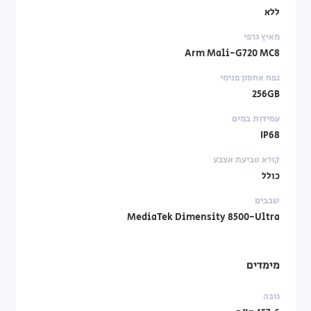
ללא
מאיץ גרפי
Arm Mali-G720 MC8
נפח אחסון פנימי
256GB
עמידות במים
IP68
קורא טביעת אצבע
כולל
שבבים
MediaTek Dimensity 8500-Ultra
מימדים
גובה