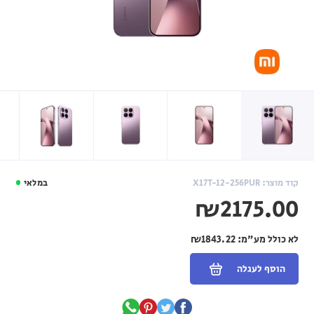
קוד מוצר: X17T-12-256PUR
במלאי
₪2175.00
לא כולל מע"מ:
₪1843.22
הוסף לעגלה