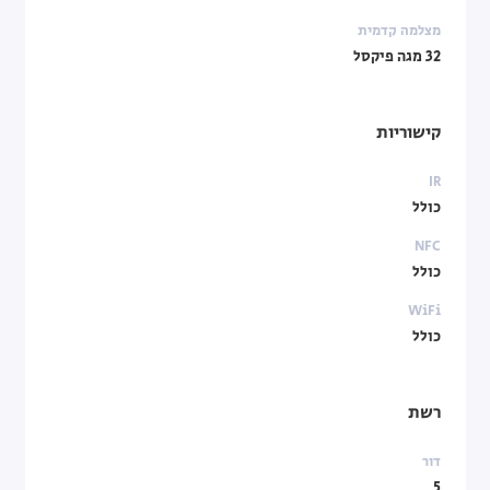
מצלמה קדמית
32 מגה פיקסל
קישוריות
IR
כולל
NFC
כולל
WiFi
כולל
רשת
דור
5