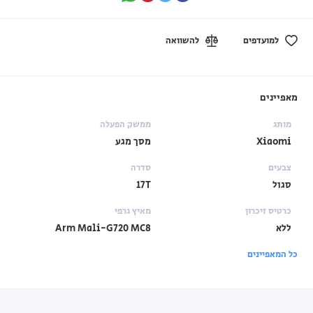
למועדפים
להשוואה
מאפיינים
מותג
ממשק הפעלה
Xiaomi
מסך מגע
צבעים
סדרה
סגול
17T
כרטיס זיכרון
מאיץ גרפי
ללא
Arm Mali-G720 MC8
כל המאפיינים