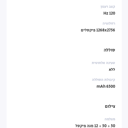
קצב רענון
120 Hz
רזולוציה
1268x2756 פיקסלים
סוללה
טעינה אלחוטית
ללא
קיבולת הסוללה
6500 mAh
צילום
מצלמה
50 + 50 + 12 מגה פיקסל