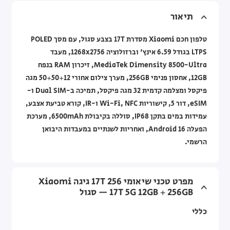
תיאור
טלפון חכם Xiaomi מסדרת 17T בצבע סגול, עם מסך POLED
LTPS בגודל 6.59 אינץ' וברזולוציה 1268x2756, מעבד
MediaTek Dimensity 8500-Ultra, זיכרון RAM בנפח
12GB, אחסון פנימי 256GB, מערך צילום אחורי 50+50+12 מגה
פיקסל ומצלמה קדמית 32 מגה פיקסל, תמיכה ב-Dual SIM ו-
eSIM, דור 5, קישוריות Wi-Fi, NFC ו-IR, קורא טביעת אצבע,
עמידות במים בתקן IP68, סוללה בקיבולת 6500mAh, מערכת
הפעלה Android 16, ואחריות לשנתיים במעבדות היבואן
הרשמי.
מפרט טכני שיאומי 17T 256 גיגה Xiaomi
17T 5G 12GB + 256GB — סגול
כללי