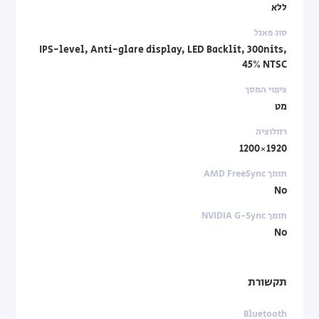
ללא
סוג פאנל
IPS-level, Anti-glare display, LED Backlit, 300nits,
45% NTSC
ציפוי המסך
מט
רזולוציה
1920×1200
תומך AMD FreeSync
No
תומך NVIDIA G-Sync‏
No
תקשורת
Bluetooth