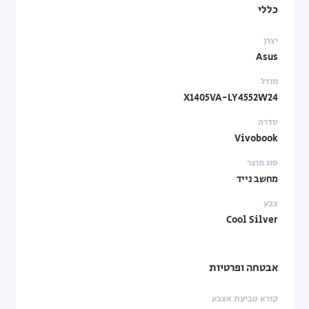
כללי
יצרן
Asus
מודל
X1405VA-LY4552W24
סדרה
Vivobook
סוג מוצר
מחשב נייד
צבע
Cool Silver
אבטחה ופרטיות
קורא טביעת אצבע