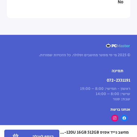
No
© 2025 פי סי מסטר מחשבים וסלולר. כל הזכויות שמורות.
תמיכה
072-2331191
ראשון - חמישי: 8:00 – 19:00
שישי: 8:00 – 14:00
שבת: סגור
אנחנו ברשת
מחשב נייד אסוס Asus Vivobook 14 ‎14"‎ ‎i5-120U ‎16GB‎ ‎512GB‎ – (כסוף) Cool Silver (Win 11 Home)
הוסף לעגלה