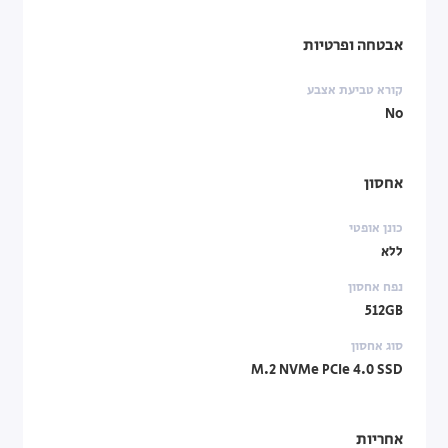
אבטחה ופרטיות
קורא טביעת אצבע
No
אחסון
כונן אופטי
ללא
נפח אחסון
512GB
סוג אחסון
M.2 NVMe PCIe 4.0 SSD
אחריות