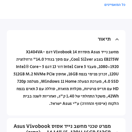
כל המאפיינים
תיאור
מחשב נייד Asus מסדרת Vivobook 14 דגם X1404VA-
EB275W בצבע Cool Silver, עם מסך בגודל 14.0" ורזולוציה
1920×1080, מעבד Intel Core 5 דור 13 דגם Intel® Core™ 5
120U, זכרון פנימי בנפח 16GB, אחסון 512GB M.2 NVMe PCIe
4.0 SSD, מערכת הפעלה Windows 11 Home, מצלמה 720p
HD עם תריס פרטיות, מקלדת מוארת, סוללה עם 3 תאים בנפח
‎42Wh‎, משקל התחלתי של 1.40 ק"ג, ואחריות לשנה בבית
הלקוח (איסוף והחזרה) ע"י Asus ישראל.
מפרט טכני מחשב נייד אסוס Asus Vivobook