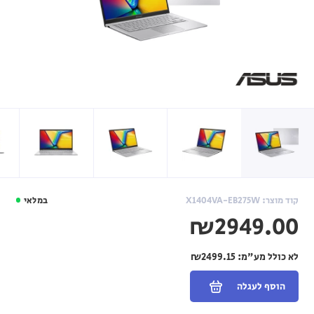
קוד מוצר: X1404VA-EB275W
במלאי
₪2949.00
לא כולל מע"מ:
₪2499.15
הוסף לעגלה