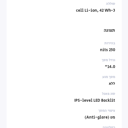
סוללה
3-cell Li-ion, ‎42 Wh‏
תצוגה
בהירות
250 nits
גודל מסך
14.0"
מסך מגע
ללא
סוג פאנל
IPS-level LED Backlit
ציפוי המסך
מט (Anti-glare)
רזולוציה