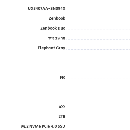
UX8407AA-SN094X
Zenbook
Zenbook Duo
מחשב נייד
Elephant Gray
No
ללא
2TB
M.2 NVMe PCIe 4.0 SSD