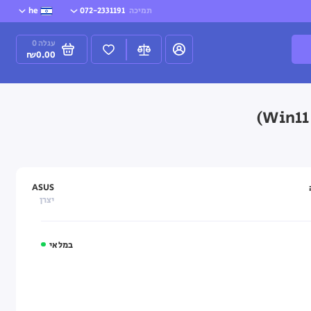
תמיכה
072-2331191
he
עגלה
0
₪0.00
ASUS
יצרן
במלאי