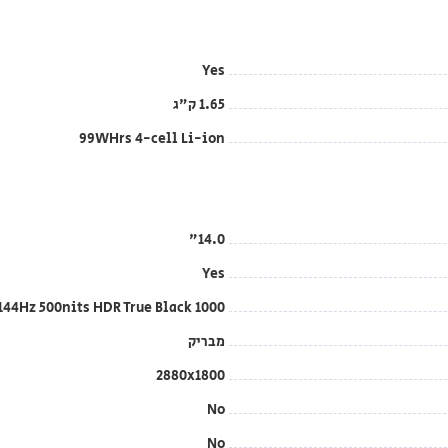
Yes
1.65 ק"ג
99WHrs 4-cell Li-ion
14.0"
Yes
144Hz 500nits HDR True Black 1000
מבריק
2880x1800
No
No