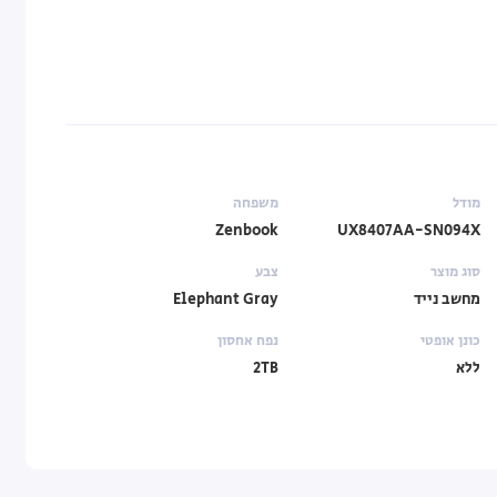
מודל
משפחה
Zenbook
UX8407AA-SN094X
סוג מוצר
צבע
מחשב נייד
Elephant Gray
כונן אופטי
נפח אחסון
ללא
2TB