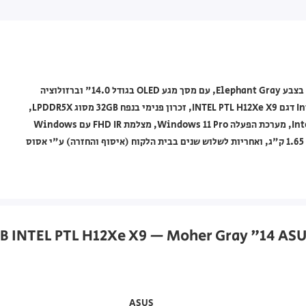
מחשב נייד ASUS מסדרת Zenbook Duo דגם UX8407AA-SN094X בצבע Elephant Gray, עם מסך מגע OLED בגודל 14.0" וברזולוציה
2880x1800, מעבד Intel Core Ultra דור Intel Core Ultra Series 2 דגם INTEL PTL H12Xe X9, זכרון פנימי בנפח 32GB מסוג LPDDR5X,
אחסון 2TB M.2 NVMe PCIe 4.0 SSD, מעבד גרפי Intel Arc Graphics, מערכת הפעלה Windows 11 Pro, מצלמת FHD IR עם Windows
Hello, מקלדת מוארת, סוללת ‎99Wh‎ עם 4 תאים, משקל התחלתי של 1.65 ק"ג, ואחריות לשלוש שנים בבית הלקוח (איסוף והחזרה) ע"י אסוס
ASUS