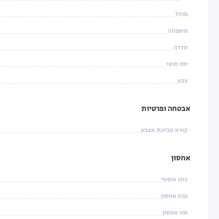
מודל
משפחה
סדרה
סוג מוצר
צבע
אבטחה ופרטיות
קורא טביעת אצבע
אחסון
כונן אופטי
נפח אחסון
סוג אחסון