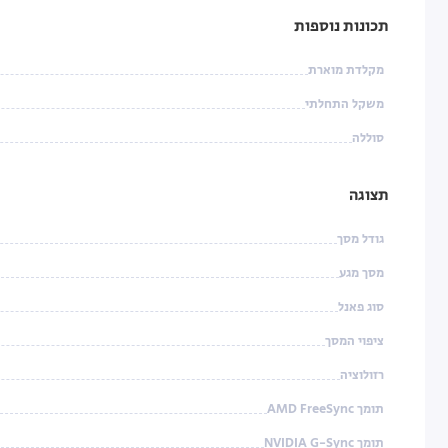
תכונות נוספות
מקלדת מוארת
משקל התחלתי
סוללה
תצוגה
גודל מסך
מסך מגע
סוג פאנל
ציפוי המסך
רזולוציה
תומך AMD FreeSync
תומך NVIDIA G-Sync‏