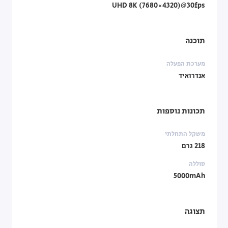
UHD 8K (7680×4320)@30fps
תוכנה
מערכת הפעלה
אנדרואיד
תכונות נוספות
משקל התחלתי
218 גרם
סוללה
5000mAh
תצוגה