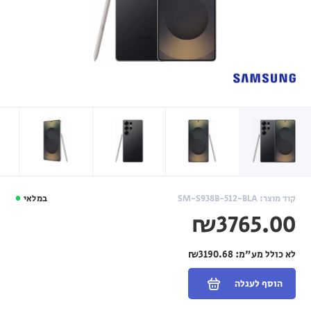
קוד מוצר: SM-S938B-512-BLA
במלאי
₪3765.00
לא כולל מע"מ:
₪3190.68
הוסף לעגלה