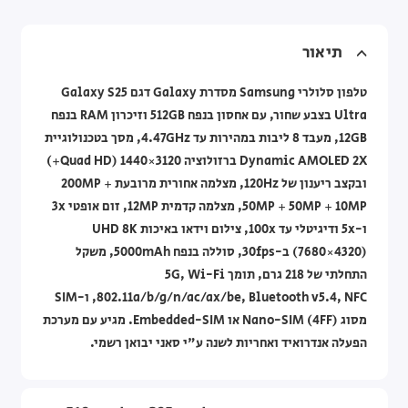
תיאור
טלפון סלולרי Samsung מסדרת Galaxy דגם Galaxy S25
Ultra בצבע שחור, עם אחסון בנפח 512GB וזיכרון RAM בנפח
12GB, מעבד 8 ליבות במהירות עד 4.47GHz, מסך בטכנולוגיית
Dynamic AMOLED 2X ברזולוציה 3120×1440 (Quad HD+)
ובקצב ריענון של 120Hz, מצלמה אחורית מרובעת 200MP +
50MP + 50MP + 10MP, מצלמה קדמית 12MP, זום אופטי 3x
ו-5x ודיגיטלי עד 100x, צילום וידאו באיכות UHD 8K
(7680×4320) ב-30fps, סוללה בנפח 5000mAh, משקל
התחלתי של 218 גרם, תומך 5G, Wi-Fi
802.11a/b/g/n/ac/ax/be, Bluetooth v5.4, NFC, ו-SIM
מסוג Nano-SIM (4FF) או Embedded-SIM. מגיע עם מערכת
הפעלה אנדרואיד ואחריות לשנה ע"י סאני יבואן רשמי.