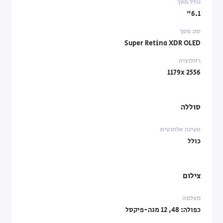
גודל מסך
6.1"
סוג מסך
Super Retina XDR OLED
רזולוציה
1179x 2556
סוללה
טעינה אלחוטית
כולל
צילום
מצלמה
כפולה: 48, 12 מגה-פיקסל