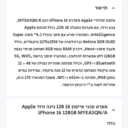
תיאור
טלפון סלולרי Apple מסדרת iPhone 16 דגם MYEA3QN/A,
צבע ורוד, עם מערכת הפעלה iOS 18, כולל תכונת Apple
Intelligence. המכשיר מגיע עם מסך בגודל 6.1" מסוג Super
Retina XDR OLED וברזולוציה של 1179x2556 פיקסלים. כולל
מעבד Hexa-core, זיכרון RAM בנפח 8GB ואחסון פנימי בנפח
128GB ללא אפשרות להרחבה. המכשיר תומך ברשת 5G, WiFi,
Bluetooth ו-GPS, וכולל מצלמה אחורית כפולה של 48 + 12
מגה פיקסל ומצלמה קדמית של 12 מגה פיקסל. עמידות במים
בתקן IP68, תמיכה ב-eSim ו-NFC. משקל המכשיר 170 גרם,
אחריות לשנה ע"י היבואן הרשמי.
מפרט טכני אייפון 16 128 גיגה ורוד Apple
iPhone 16 128GB MYEA3QN/A
כללי