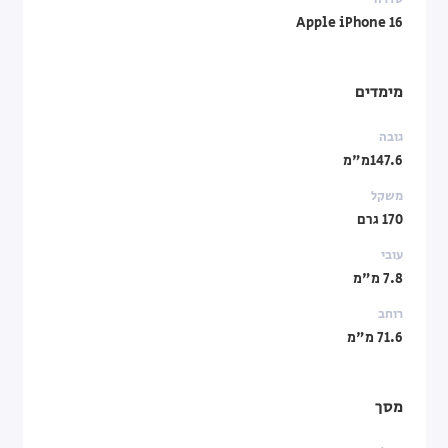
Apple iPhone 16
מימדים
גובה
147.6מ"מ
משקל
170 גרם
עובי
7.8 מ"מ
רוחב
71.6 מ"מ
מסך