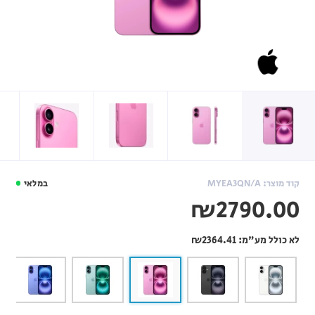
קוד מוצר: MYEA3QN/A
במלאי
₪2790.00
לא כולל מע"מ:
₪2364.41