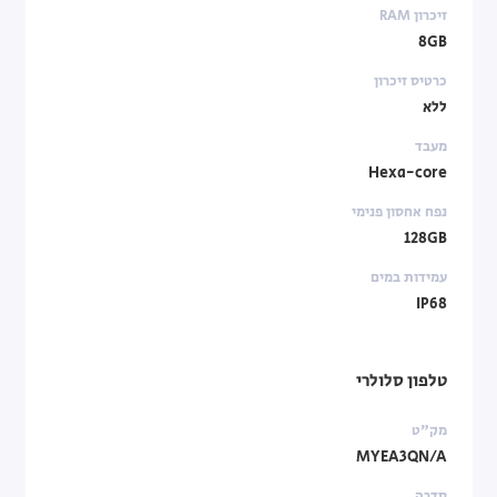
זיכרון RAM
8GB
כרטיס זיכרון
ללא
מעבד
Hexa-core
נפח אחסון פנימי
128GB
עמידות במים
IP68
טלפון סלולרי
מק"ט
MYEA3QN/A
סדרה