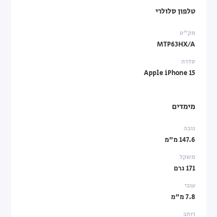
טלפון סלולרי
מק"ט
MTP63HX/A
סדרה
Apple iPhone 15
מימדים
גובה
147.6 מ"מ
משקל
171 גרם
עובי
7.8 מ"מ
רוחב