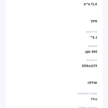
71.6 מ"מ
מסך
גודל מסך
6.1"
צפיפות
460 ppi
רזולוציה
2556x1179
סוללה
טעינה אלחוטית
כולל
קיבולת הסוללה