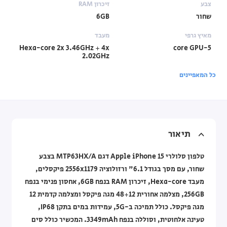
צבע
זיכרון RAM
שחור
6GB
מאיץ גרפי
מעבד
Hexa-core 2x 3.46GHz + 4x
5-core GPU
2.02GHz
כל המאפיינים
תיאור
טלפון סלולרי Apple iPhone 15 דגם MTP63HX/A בצבע
שחור, עם מסך בגודל 6.1" ורזולוציה 2556x1179 פיקסלים,
מעבד Hexa-core, זיכרון RAM בנפח 6GB, אחסון פנימי בנפח
256GB, מצלמה אחורית 48+12 מגה פיקסל ומצלמה קדמית 12
מגה פיקסל. כולל תמיכה ב-5G, עמידות במים בתקן IP68,
טעינה אלחוטית, וסוללה בנפח 3349mAh. המכשיר כולל סים