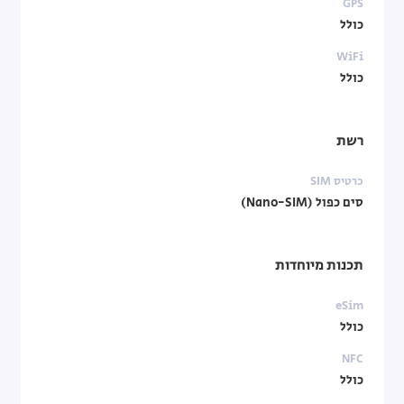
GPS
כולל
WiFi
כולל
רשת
כרטיס SIM
סים כפול (Nano-SIM)
תכנות מיוחדות
eSim
כולל
NFC
כולל