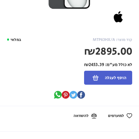
קוד מוצר: MTP63HX/A
במלאי
₪2895.00
לא כולל מע"מ:
₪2453.39
הוסף לעגלה
למועדפים
להשוואה