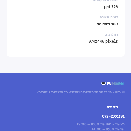
326 ppi
שטח תצוגה
989 sq mm
רזולוציה
374x446 pixels
© 2025 פי סי מסטר מחשבים וסלולר. כל הזכויות שמורות.
תמיכה
072-2331191
ראשון - חמישי: 8:00 – 19:00
שישי: 8:00 – 14:00