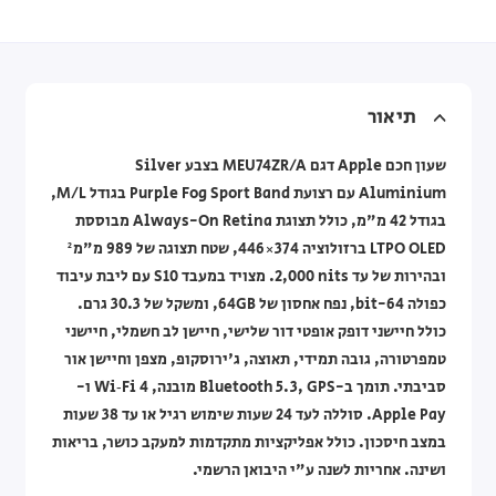
תיאור
שעון חכם Apple דגם MEU74ZR/A בצבע Silver
Aluminium עם רצועת Purple Fog Sport Band בגודל M/L,
בגודל 42 מ"מ, כולל תצוגת Always-On Retina מבוססת
LTPO OLED ברזולוציה 374×446, שטח תצוגה של 989 מ"מ²
ובהירות של עד ‎2,000‎ nits. מצויד במעבד S10 עם ליבת עיבוד
כפולה 64-bit, נפח אחסון של 64GB, ומשקל של 30.3 גרם.
כולל חיישני דופק אופטי דור שלישי, חיישן לב חשמלי, חיישני
טמפרטורה, גובה תמידי, תאוצה, ג'ירוסקופ, מצפן וחיישן אור
סביבתי. תומך ב-Bluetooth 5.3, GPS מובנה, Wi‑Fi 4 ו-
Apple Pay. סוללה לעד 24 שעות שימוש רגיל או עד 38 שעות
במצב חיסכון. כולל אפליקציות מתקדמות למעקב כושר, בריאות
ושינה. אחריות לשנה ע"י היבואן הרשמי.