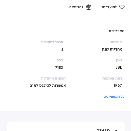
למועדפים
להשוואה
מאפיינים
אחריות
הרכב רמקולים
אחריות שנה
1
יצרן
צבע
JBL
כחול
רמת אטימות
תכונות מיוחדות
IP67
אפשרות להיכנס למים
כל המאפיינים
תיאור