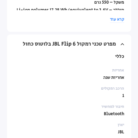
משקל – 550 גרם
סוללה – Li-ion polymer 17.28 Wh (equivalent to 3.6V
/4800mAh)
קרא עוד
מה באריזה – JBL Flip 6, כבל USB Type-C, מדריך למשתמש.
דגם: רמקול JBL Flip 6
מפרט טכני רמקול JBL Flip 6 בלוטוס כחול
קטגוריה: רמקול נייד מומלץ לטיולים
כללי
אחריות
אחריות שנה
הרכב רמקולים
1
חיבור למחשיר
Bluetooth
יצרן
JBL