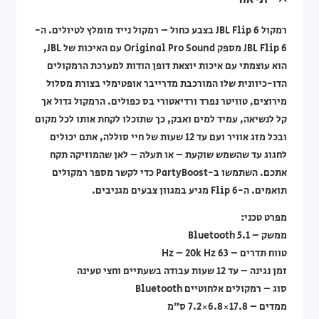
רמקול JBL Flip 6 בצבע כחול – רמקול נייד מומלץ לטיולים. ה-
JBL Flip 6 מספק Original Pro Sound עם האיכות של JBL,
הוא עוצמתי עם איכות יוצאת דופן הודות למערכת הרמקולים
הדו-כיוונית שלו המורכבת מדרייבר אופטימלי בצורת מסלול
מירוצים, טוויטר נפרד ורדיאטורי בס כפולים. הרמקול גדול אך
קל לנשיאה, עמיד למים ואבק, כך שתוכלו לקחת אותו לכל מקום
ובכל מזג אוויר ועם עד 12 שעות של חיי סוללה, אתם יכולים
לחגוג עד שהשמש שוקעת – או תעלה – לאן שהמוזיקה תקח
אתכם. השתמשו ב-PartyBoost כדי לקשר מספר רמקולים
תואמים. ה-Flip 6 מגיע במגוון צבעים מגניבים.
מפרט טכני:
ממשק – Bluetooth 5.1
טווח תדרים – 63 Hz – 20k Hz
זמן נגינה – עד 12 שעות עבודה בשעתיים וחצי טעינה
סוג – רמקולים אלחוטיים Bluetooth
ממדים – 17.8×6.8×7.2 ס”מ