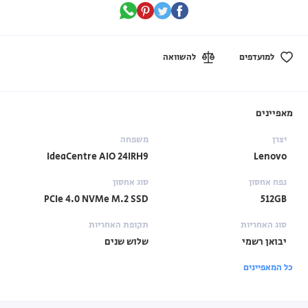
למועדפים
להשוואה
מאפיינים
יצרן
משפחה
IdeaCentre AIO 24IRH9
Lenovo
נפח אחסון
סוג אחסון
PCIe 4.0 NVMe M.2 SSD
512GB
סוג האחריות
תקופת האחריות
יבואן רשמי
שלוש שנים
כל המאפיינים