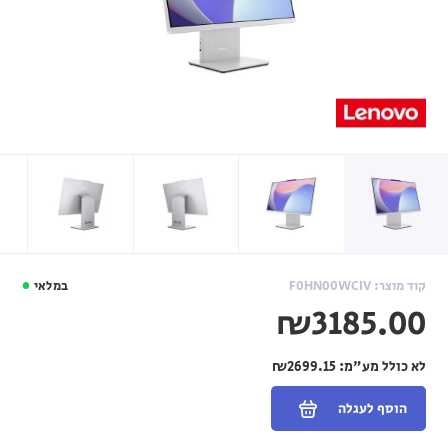
קוד מוצר: F0HN00WCIV
במלאי
₪3185.00
לא כולל מע"מ:
₪2699.15
הוסף לעגלה