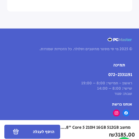
© 2025 פי סי מסטר מחשבים וסלולר. כל הזכויות שמורות.
תמיכה
072-2331191
ראשון - חמישי: 8:00 – 19:00
שישי: 8:00 – 14:00
שבת: סגור
אנחנו ברשת
מחשב All-in-One Lenovo IdeaCentre 23.8" Core 5 210H 16GB 512GB — (אפור) Cloud Grey (ללא מסך מגע)
הוסף לעגלה
₪3185.00