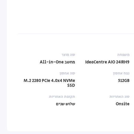
משפחה
סוג מוצר
IdeaCentre AIO 24IRH9
מחשב All-in-One
נפח אחסון
סוג אחסון
M.2 2280 PCIe 4.0x4 NVMe
512GB
SSD
סוג האחריות
תקופת האחריות
Onsite
שלוש שנים