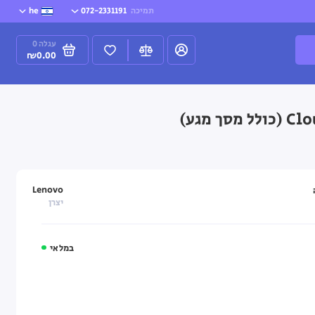
תמיכה
072-2331191
he
עגלה
0
₪0.00
Lenovo
יצרן
במלאי