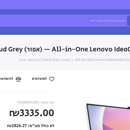
למועדפים
להשוואה
קוד מוצר: F0HN00CJIV
₪3335.00
לא כולל מע"מ:
₪2826.27