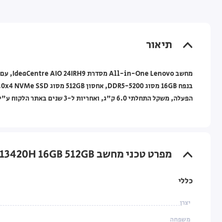
תיאור
הפעלה, משקל התחלתי 6.0 ק"ג, ואחריות ל-3 שנים באתר הלקוח ע"י Lenovo.
מפרט טכני מחשב All-in-One Lenovo IdeaCentre 23.8" i5-13420H 16GB 512GB — (אפור) Cloud Grey (כולל מסך מגע)
כללי
יצרן
משפחה