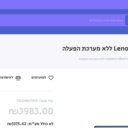
הפעלה
Le ללא מערכת הפעלה
למועדפים
להשוואה
קוד מוצר: F0GH0076IV
₪3983.00
לא כולל מע"מ:
₪3375.42