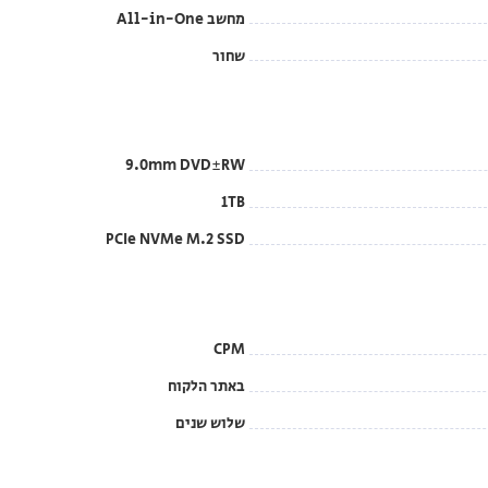
מחשב All-in-One
שחור
9.0mm DVD±RW
1TB
PCIe NVMe M.2 SSD
CPM
באתר הלקוח
שלוש שנים