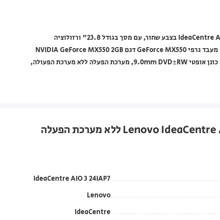
מחשב All-in-One Lenovo מסדרת IdeaCentre דגם IdeaCentre AIO 3 24IAP7 בצבע שחור, עם מסך בגודל 23.8" ורזולוציה
1920×1080, מעבד Intel Core i7 דור 12 דגם Intel Core i7-1260P, מעבד גרפי GeForce MX550 דגם NVIDIA GeForce MX550 2GB
GDDR6, זכרון פנימי בנפח 16GB, אחסון 1TB PCIe NVMe M.2 SSD, כונן אופטי 9.0mm DVD±RW, מערכת הפעלה ללא מערכת הפעולה,
IdeaCentre AIO 3 24IAP7
Lenovo
IdeaCentre