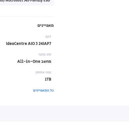
Microsoft 365 Family ESD (מנוי לשנה) (+₪450.00)
מאפיינים
דגם
IdeaCentre AIO 3 24IAP7
סוג מוצר
מחשב All-in-One
נפח אחסון
1TB
כל המאפיינים