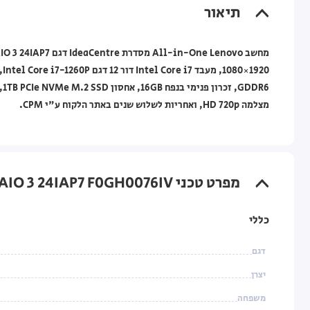
תיאור
מצלמה HD 720p, ואחריות לשלוש שנים באתר הלקוח ע"י CPM.
מפרט טכני Lenovo IdeaCentre AIO 3 24IAP7 F0GH0076IV ללא מערכת הפעלה
כללי
דגם
יצרן
משפחה