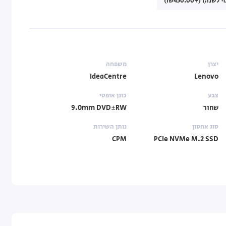
יצרן
משפחה
IdeaCentre
Lenovo
צבע
כונן אופטי
שחור
9.0mm DVD±RW
סוג אחסון
נותן השירות
CPM
PCIe NVMe M.2 SSD