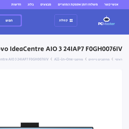
אנשי קשר
משלוח וזמן אספקת המוצרים
מבצעים
בלוג
חדשות
חפש
קטלוג
Lenovo IdeaCentre AIO 3 24IAP7 F0GH0076IV ללא מערכת 
ראשי
מחשבים נייחים
מחשבי All-in-One
novo IdeaCentre AIO 3 24IAP7 F0GH0076IV