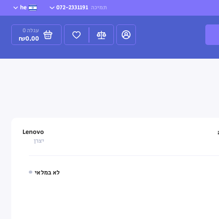
תמיכה
072-2331191
he
עגלה
0
₪0.00
Lenovo
יצרן
לא במלאי