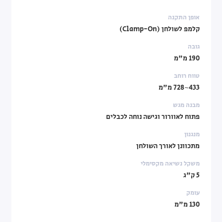
אופן התקנה
קלמפ לשולחן (Clamp-On)
גובה
190 מ"מ
טווח רוחב
433~728 מ"מ
מבנה מגש
פתוח לאוורור וגישה נוחה לכבלים
מנגנון
מתכוונן לאורך השולחן
משקל נשיאה מקסימלי
5 ק"ג
עומק
130 מ"מ