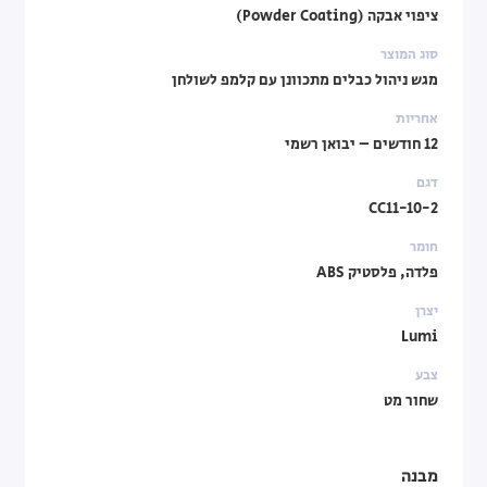
ציפוי אבקה (Powder Coating)
סוג המוצר
מגש ניהול כבלים מתכוונן עם קלמפ לשולחן
אחריות
12 חודשים – יבואן רשמי
דגם
CC11-10-2
חומר
פלדה, פלסטיק ABS
יצרן
Lumi
צבע
שחור מט
מבנה