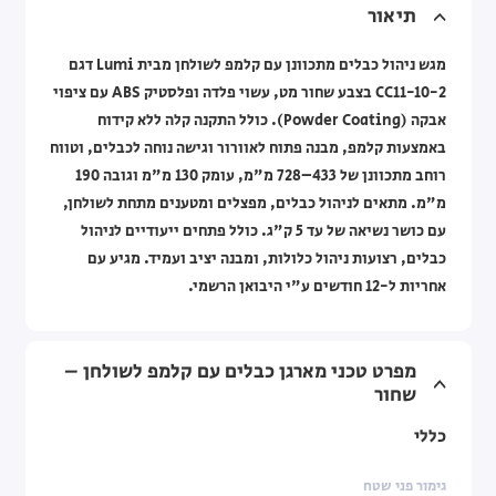
תיאור
מגש ניהול כבלים מתכוונן עם קלמפ לשולחן מבית Lumi דגם
CC11-10-2 בצבע שחור מט, עשוי פלדה ופלסטיק ABS עם ציפוי
אבקה (Powder Coating). כולל התקנה קלה ללא קידוח
באמצעות קלמפ, מבנה פתוח לאוורור וגישה נוחה לכבלים, וטווח
רוחב מתכוונן של 433–728 מ"מ, עומק 130 מ"מ וגובה 190
מ"מ. מתאים לניהול כבלים, מפצלים ומטענים מתחת לשולחן,
עם כושר נשיאה של עד 5 ק"ג. כולל פתחים ייעודיים לניהול
כבלים, רצועות ניהול כלולות, ומבנה יציב ועמיד. מגיע עם
אחריות ל-12 חודשים ע"י היבואן הרשמי.
מפרט טכני מארגן כבלים עם קלמפ לשולחן –
שחור
כללי
גימור פני שטח