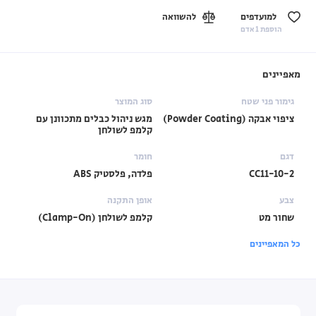
למועדפים
להשוואה
הוספת 1 אדם
מאפיינים
גימור פני שטח
סוג המוצר
ציפוי אבקה (Powder Coating)
מגש ניהול כבלים מתכוונן עם
קלמפ לשולחן
דגם
חומר
CC11-10-2
פלדה, פלסטיק ABS
צבע
אופן התקנה
שחור מט
קלמפ לשולחן (Clamp-On)
כל המאפיינים