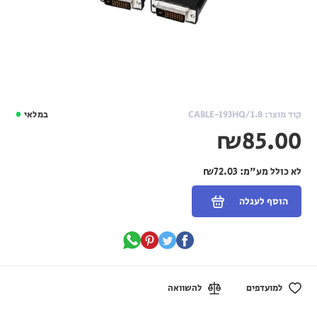
קוד מוצר: CABLE-193HQ/1.8
במלאי
₪85.00
לא כולל מע"מ:
₪72.03
הוסף לעגלה
למועדפים
להשוואה