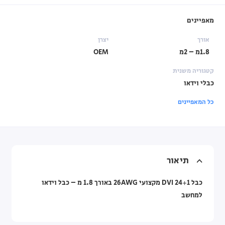
מאפיינים
אורך
יצרן
1.8מ – 2מ
OEM
קטגוריה משנית
כבלי וידאו
כל המאפיינים
תיאור
כבל 24+1 DVI מקצועי 26AWG באורך 1.8 מ – כבל וידאו
למחשב