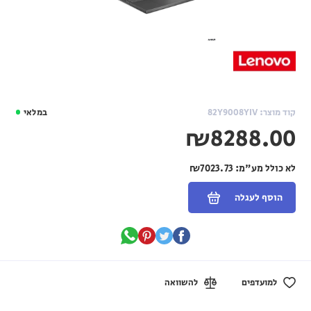
קוד מוצר: 82Y9008YIV
במלאי
₪8288.00
לא כולל מע"מ:
₪7023.73
הוסף לעגלה
למועדפים
להשוואה