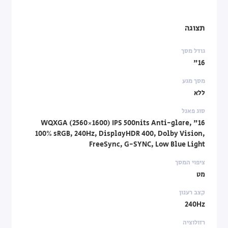
תצוגה
גודל מסך
16"
מסך מגע
ללא
סוג פאנל
16" WQXGA (2560×1600) IPS 500nits Anti-glare,
100% sRGB, 240Hz, DisplayHDR 400, Dolby Vision,
FreeSync, G-SYNC, Low Blue Light
ציפוי המסך
מט
קצב רענון
240Hz
רזולוציה