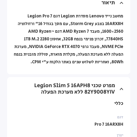
תיאור
מחשב נייד Lenovo מסדרת Legion דגם Legion Pro 7
16ARX8H בצבע Storm Grey, עם מסך בגודל 16" ורזולוציה
2560×1600, מעבד AMD Ryzen 7 דגם AMD Ryzen™
77840HS, זכרון פנימי בנפח 32GB, אחסון 1TB M.2 2280
NVME PCIe, מעבד גרפי NVIDIA GeForce RTX 4070, מערכת
הפעלה ללא מערכת הפעלה, מקלדת מוארת, סוללה מובנית בנפח
80Wh, ואחריות לשלוש שנים באתר הלקוח ע"י CPM.
מפרט טכני Legion Slim 5 16APH8
82Y9008YIV ללא מערכת הפעלה
כללי
דגם
Pro 7 16ARX8H
יצרן