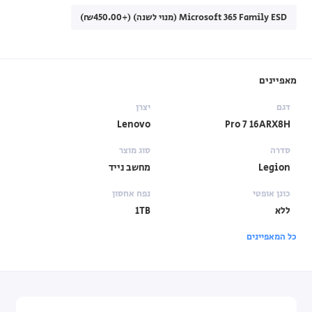
Microsoft 365 Family ESD (מנוי לשנה) (+₪450.00)
מאפיינים
דגם
יצרן
Lenovo
Pro 7 16ARX8H
סדרה
סוג מוצר
Legion
מחשב נייד
כונן אופטי
נפח אחסון
ללא
1TB
כל המאפיינים