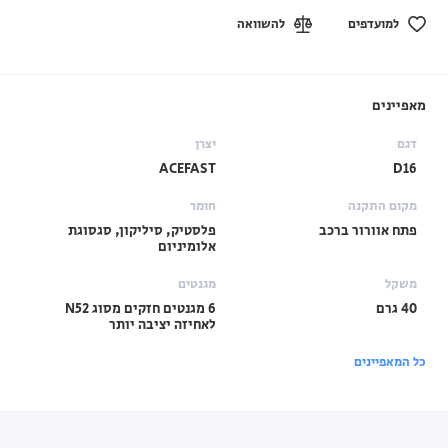
למועדפים
להשוואה
מאפיינים
דגם
יצרן
ACEFAST
D16
מקום התקנה
חומר
פתח אוורור ברכב
פלסטיק, סיליקון, סגסוגת
אלומיניום
משקל
מגנטים
40 גרם
6 מגנטים חזקים מסוג N52
לאחיזה יציבה יותר
כל המאפיינים