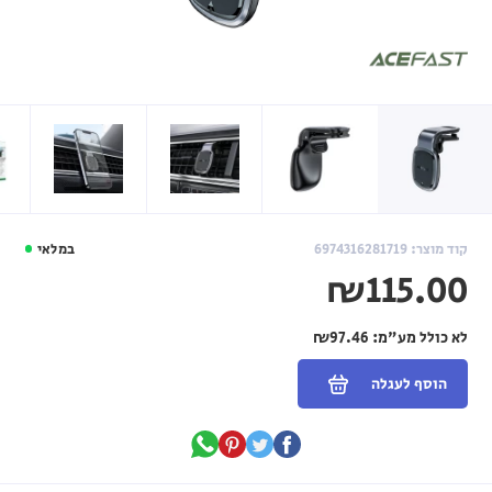
קוד מוצר: 6974316281719
במלאי
₪115.00
לא כולל מע"מ:
₪97.46
הוסף לעגלה