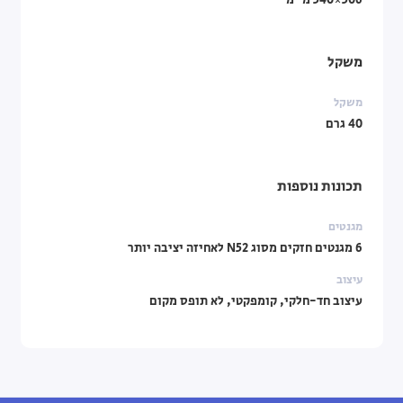
506×540 מ"מ
משקל
משקל
40 גרם
תכונות נוספות
מגנטים
6 מגנטים חזקים מסוג N52 לאחיזה יציבה יותר
עיצוב
עיצוב חד-חלקי, קומפקטי, לא תופס מקום