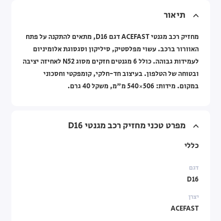
תיאור
מחזיק רכב מגנטי ACEFAST דגם D16, מתאים להתקנה על פתח
האוורור ברכב. עשוי מפלסטיק, סיליקון וסגסוגת אלומיניום
לעמידות גבוהה. כולל 6 מגנטים חזקים מסוג N52 לאחיזה יציבה
ובטוחה של הטלפון. בעיצוב חד-חלקי, קומפקטי וחסכוני
במקום. מידות: 506×540 מ"מ, משקל 40 גרם.
מפרט טכני מחזיק רכב מגנטי D16
כללי
דגם
D16
יצרן
ACEFAST