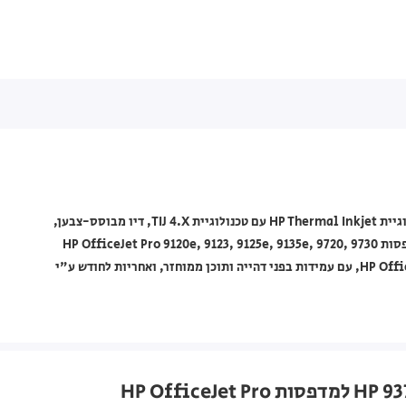
ראש דיו מקורי HP מסדרת 937 דגם 4S6W2NE בצבע מג'נטה, בטכנולוגיית HP Thermal Inkjet עם טכנולוגיית TIJ 4.X, דיו מבוסס-צבען,
תפוקת הדפסה של עד 800 עמודים ונפח דיו של 9.92 מ"ל. תואם למדפסות HP OfficeJet Pro 9120e, 9123, 9125e, 9135e, 9720, 9730
וסדרות HP OfficeJet Pro 9110b/9120/9122/9125/9128/9130/9132/9135, עם עמידות בפני דהייה ותוכן ממוחזר, ואחריות לחודש ע"י