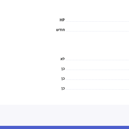
HP
חודש
לא
כן
כן
כן