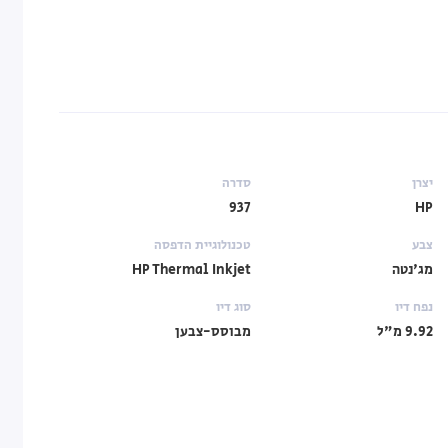
יצרן
סדרה
937
HP
צבע
טכנולוגיית הדפסה
מג'נטה
HP Thermal Inkjet
נפח דיו
סוג דיו
9.92 מ"ל
מבוסס-צבען