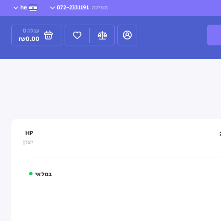
תמיכה
072-2331191
he
עגלה
0
₪0.00
HP
יצרן
במלאי