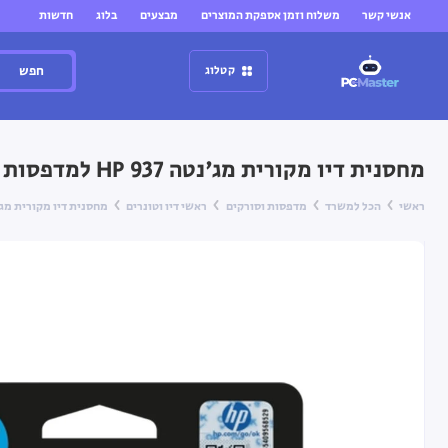
אנשי קשר
משלוח וזמן אספקת המוצרים
מבצעים
בלוג
חדשות
חפש
קטלוג
מחסנית דיו מקורית מג'נטה HP 937 למדפסות HP OfficeJet Pro
ראשי
הכל למשרד
מדפסות וסורקים
ראשי דיו וטונרים
מחסנית דיו מקורית מג'נטה HP 937 למדפסות et Pro