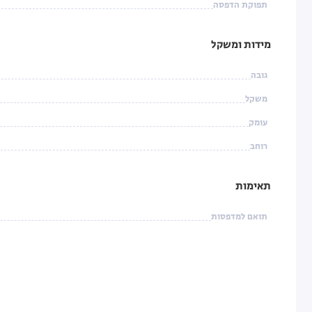
תפוקת הדפסה
מידות ומשקל
גובה
משקל
עומק
רוחב
תאימות
תואם למדפסות