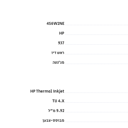
4S6W2NE
HP
937
ראש דיו
מג'נטה
HP Thermal Inkjet
TIJ 4.X
9.92 מ"ל
מבוסס-צבען