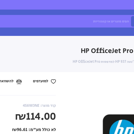
HP OfficeJ
למועדפים
להשוואה
קוד מוצר: 4S6W3NE
₪114.00
לא כולל מע"מ:
₪96.61