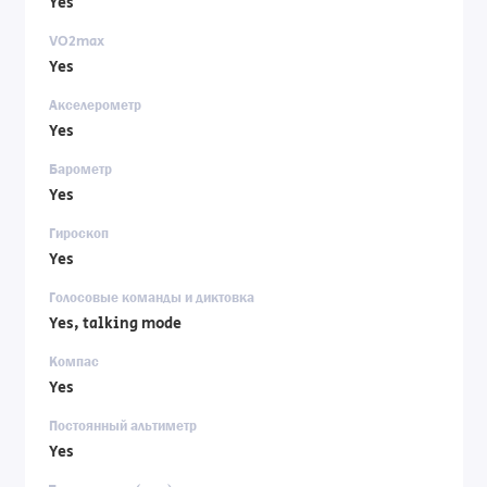
Yes
VO2max
Yes
Акселерометр
Yes
Барометр
Yes
Гироскоп
Yes
Голосовые команды и диктовка
Yes, talking mode
Компас
Yes
Постоянный альтиметр
Yes