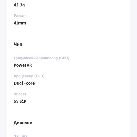
42.3g
Размер
41mm
Чип
Графический процессор (GPU)
PowerVR
Процессор (CPU)
Dual-core
Чипсет
S9 SiP
Дисплей
Защита