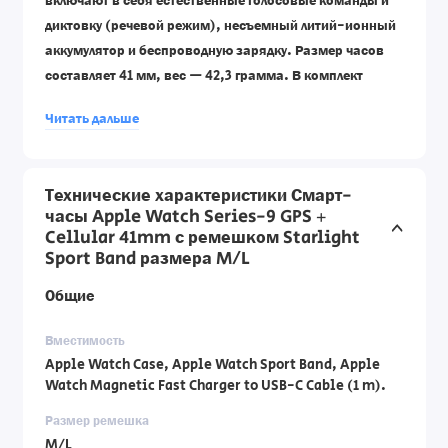
включают в себя естественные голосовые команды и
диктовку (речевой режим), несъемный литий-ионный
аккумулятор и беспроводную зарядку. Размер часов
составляет 41 мм, вес — 42,3 грамма. В комплект
входят Apple Watch, спортивный ремешок Apple
Читать дальше
Watch и магнитный кабель быстрой зарядки USB-C
длиной 1 метр. Официальная гарантию импортера от
DCS Laboratories по телефону: 1700-70-18-70.
Технические характеристики Смарт-
часы Apple Watch Series-9 GPS +
Cellular 41mm с ремешком Starlight
Sport Band размера M/L
Общие
Вместимость
Apple Watch Case, Apple Watch Sport Band, Apple
Watch Magnetic Fast Charger to USB-C Cable (1 m).
Размер ремешка
M/L