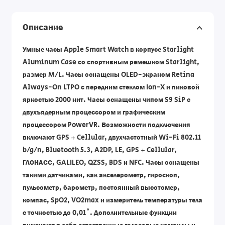
Описание
Умные часы Apple Smart Watch в корпусе Starlight
Aluminum Case со спортивным ремешком Starlight,
размер M/L. Часы оснащены OLED-экраном Retina
Always-On LTPO с передним стеклом Ion-X и пиковой
яркостью 2000 нит. Часы оснащены чипом S9 SiP с
двухъядерным процессором и графическим
процессором PowerVR. Возможности подключения
включают GPS + Cellular, двухчастотный Wi-Fi 802.11
b/g/n, Bluetooth 5.3, A2DP, LE, GPS + Cellular,
ГЛОНАСС, GALILEO, QZSS, BDS и NFC. Часы оснащены
такими датчиками, как акселерометр, гироскоп,
пульсометр, барометр, постоянный высотомер,
компас, SpO2, VO2max и измеритель температуры тела
с точностью до 0,01˚. Дополнительные функции