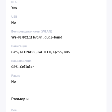
NFC
Yes
USB
No
Беспроводная сеть (WLAN)
Wi-Fi 802.11 b/g/n, dual-band
Навигация
GPS, GLONASS, GALILEO, QZSS, BDS
Подключение
GPS+Cellular
Радио
No
Размеры
Вес