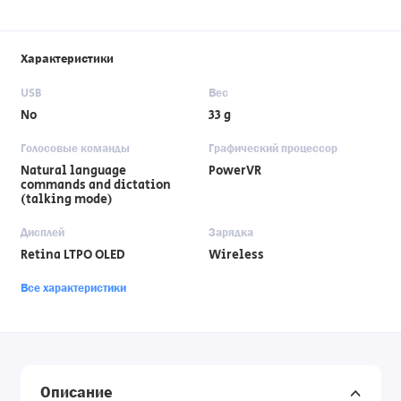
Характеристики
USB
Вес
No
33 g
Голосовые команды
Графический процессор
Natural language
PowerVR
commands and dictation
(talking mode)
Дисплей
Зарядка
Retina LTPO OLED
Wireless
Все характеристики
Описание