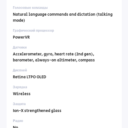
Голосовые команды
Natural language commands and dictation (talking
mode)
Графический процессор
PowerVR
Датчики
Accelerometer, gyro, heart rate (2nd gen),
barometer, always-on altimeter, compass
Дисплей
Retina LTPO OLED
Зарядка
Wireless
Защита
Ion-X strengthened glass
Радио
No