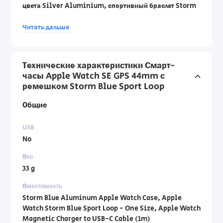
цвета Silver Aluminium, спортивный браслет Storm
Blue Sport Loop размера One size и магнитный кабель
Читать дальше
для зарядки USB-C длиной 1 метр. Официальная
гарантия импортера от DCS лаборатории по телефону:
1700-70-18-70.
Технические характеристики Смарт-
часы Apple Watch SE GPS 44mm с
ремешком Storm Blue Sport Loop
Общие
USB
No
Вес
33 g
Вместимость
Storm Blue Aluminum Apple Watch Case, Apple
Watch Storm Blue Sport Loop - One Size, Apple Watch
Magnetic Charger to USB-C Cable (1m)