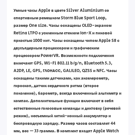
Умные часы Apple в цвете Silver Aluminium со
спортивным ремешком Storm Blue Sport Loop,
размер One size. Часы оснащены OLED-экраном
Retina LTPO с усиленным стеклом Ion-X и пиковой
яркостью 1000 нит. Часы оснащены чипом Apple S8 с
двухъядерным процессором и графическим
процессором PowerVR. Возможности подключения
включают GPS, Wi-Fi 802.11 b/g/n, Bluetooth 5.3,
A2DP, LE, GPS, ГЛОНАСС, GALILEO, QZSS и NFC. Часы
оснащены такими датчиками, как акселерометр,
гироскоп, датчик сердечного ритма (второе
поколение), барометр, всегда включенный альтиметр и
компас. Дополнительные функции включают в себя
естественные голосовые команды и диктовку (речевой
режим), несъемный литий-ионный аккумулятор и
беспроводную зарядку. Размер часов составляет 44
мм, вес — 33 грамма. В комплект входят Apple Watch