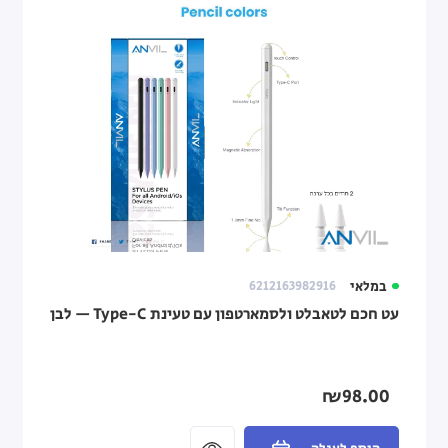
במלאי
6212163982916
עט חכם לטאבלט ולסמארטפון עם טעינת Type-C — לבן
₪98.00